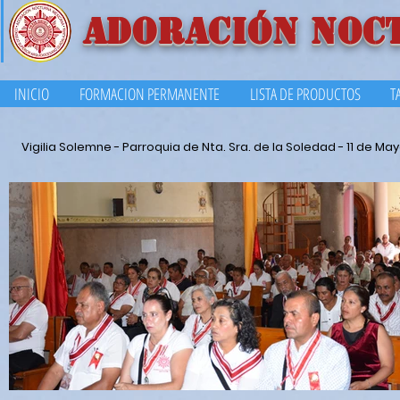
ADORACIÓN NOC
INICIO
FORMACION PERMANENTE
LISTA DE PRODUCTOS
T
Vigilia Solemne - Parroquia de Nta. Sra. de la Soledad - 11 de May