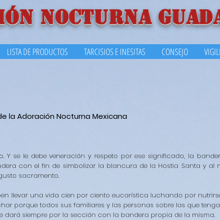
IÓN NOCTURNA GUAD
LISTA DE PRODUCTOS
TARCISIOS E INESITAS
CONSEJO
VIGI
de la Adoración Nocturna Mexicana
. Y se le debe veneración y respeto por ese significado, la bandera
dera con el fin de simbolizar la blancura de la Hostia Santa y al
gusto sacramento.
en llevar una vida cien por ciento eucarística luchando por nutrirs
y luchar porque todos sus familiares y las personas sobre las que ten
e dará siempre por la sección con la bandera propia de la misma.