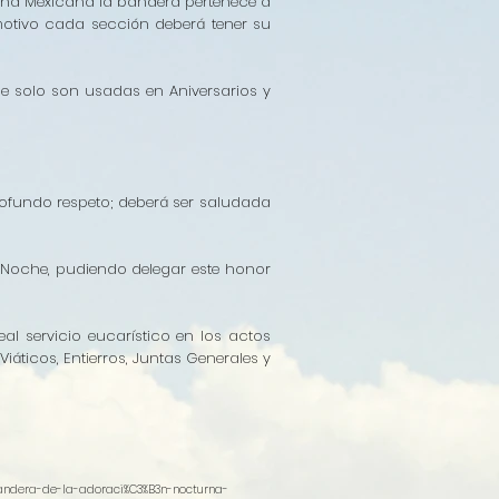
rna Mexicana la bandera pertenece a
motivo cada sección deberá tener su
ue solo son usadas en Aniversarios y
rofundo respeto; deberá ser saludada
de Noche, pudiendo delegar este honor
l servicio eucarístico en los actos
iáticos, Entierros, Juntas Generales y
bandera-de-la-adoraci%C3%B3n-nocturna-