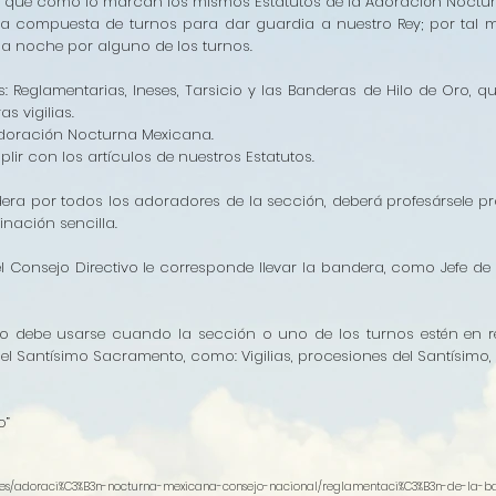
 ya que como lo marcan los mismos Estatutos de la Adoración Noctu
sta compuesta de turnos para dar guardia a nuestro Rey; por tal 
a noche por alguno de los turnos.
: Reglamentarias, Ineses, Tarsicio y las Banderas de Hilo de Oro, q
s vigilias.
doración Nocturna Mexicana.
 con los artículos de nuestros Estatutos.
ra por todos los adoradores de la sección, deberá profesársele p
linación sencilla.
del Consejo Directivo le corresponde llevar la bandera, como Jefe 
o debe usarse cuando la sección o uno de los turnos estén en rea
l Santísimo Sacramento, como: Vigilias, procesiones del Santísimo, V
o”
otes/adoraci%C3%B3n-nocturna-mexicana-consejo-nacional/reglamentaci%C3%B3n-de-la-