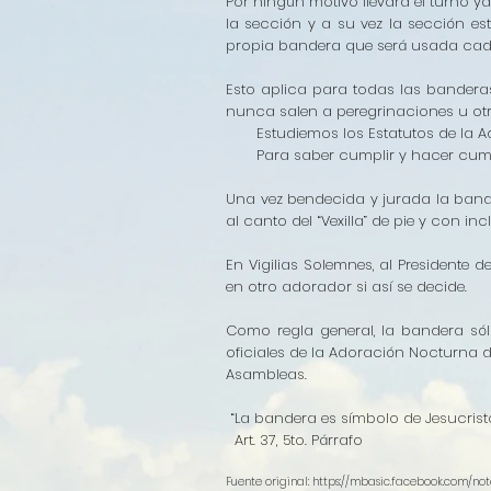
Por ningún motivo llevara el turno
la sección y a su vez la sección e
propia bandera que será usada cad
Esto aplica para todas las banderas
nunca salen a peregrinaciones u otra
Estudiemos los Estatutos de la A
Para saber cumplir y hacer cumplir
Una vez bendecida y jurada la bande
al canto del “Vexilla” de pie y con inc
En Vigilias Solemnes, al Presidente 
en otro adorador si así se decide.
Como regla general, la bandera sól
oficiales de la Adoración Nocturna de
Asambleas.
“La bandera es símbolo de Jesucrist
Art. 37, 5to. Párrafo
Fuente original:
https://mbasic.facebook.com/n