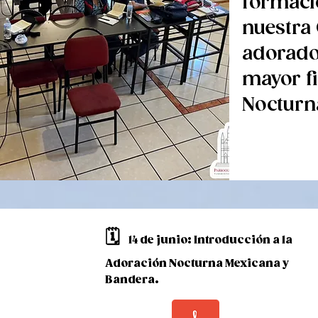
formaci
nuestra 
adorador
mayor fi
Nocturn
🗓️
14 de junio: Introducción a la
Adoración Nocturna Mexicana y
Bandera.