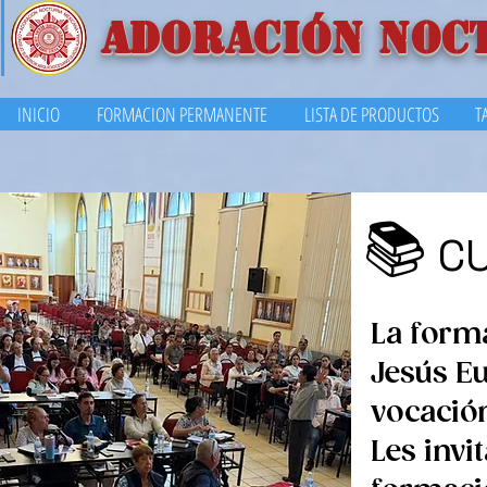
ADORACIÓN NOC
INICIO
FORMACION PERMANENTE
LISTA DE PRODUCTOS
T
📚
CU
La form
Jesús E
vocació
Les invi